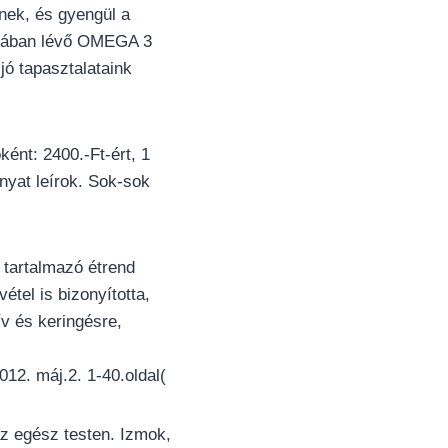
nek, és gyengül a
atában lévő OMEGA 3
jó tapasztalataink
nt: 2400.-Ft-ért, 1
nyat leírok. Sok-sok
tartalmazó étrend
étel is bizonyította,
ív és keringésre,
012. máj.2. 1-40.oldal(
z egész testen. Izmok,