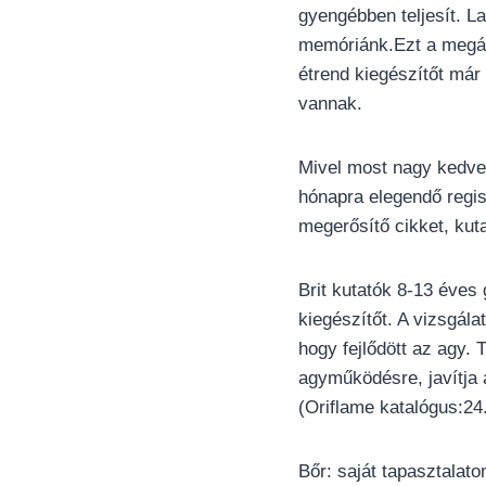
gyengébben teljesít. L
memóriánk.Ezt a megál
étrend kiegészítőt már
vannak.
Mivel most nagy kedve
hónapra elegendő regis
megerősítő cikket, kut
Brit kutatók 8-13 éve
kiegészítőt. A vizsgála
hogy fejlődött az agy.
agyműködésre, javítja a
(Oriflame katalógus:24.
Bőr: saját tapasztalat