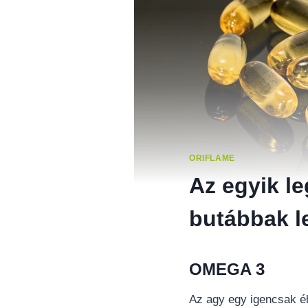
ORIFLAME
Az egyik l
butábbak l
OMEGA 3
Az agy egy igencsak é