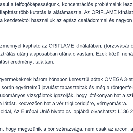
assul a felfogóképességünk, koncentrációs problémáink lesz
lapítást több kutatás is alátámasztja. Az ORIFLAME kínál
 a kezdetektől használjuk az egész családommal és nagyon 
zménnyel kapható az ORIFLAME kínálatában, (törzsvásárlóké
ztrálás után) alaposabban utána olvastam. Ezek közül néhá
atási eredményt találtam.
s gyermekeknek három hónapon keresztül adtak OMEGA 3-at 
t során egyértelmű javulást tapasztaltak és még a röntgenfelv
 Tudományos vizsgálatok igazolják, hogy jótékonyan hat a sz
 látást, kedvezően hat a vér trigliceridjére, vérnyomásra.
oldal, Az Európai Unió hivatalos lapjából olvashatsz: L136 2
om, hogy megszűnik a bőr szárazsága, nem csak az arcon, a