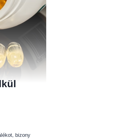
lkül
lékot, bizony