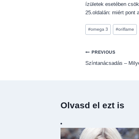
ízületek esetében csök
25.oldalán: miért pont
Post
#
omega 3
#
oriflame
Tags:
Bejegyzés
PREVIOUS
Színtanácsadás – Milye
navigáció
Olvasd el ezt is