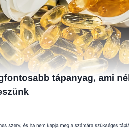
egfontosabb tápanyag, ami né
eszünk
hes szerv, és ha nem kapja meg a számára szükséges táplá