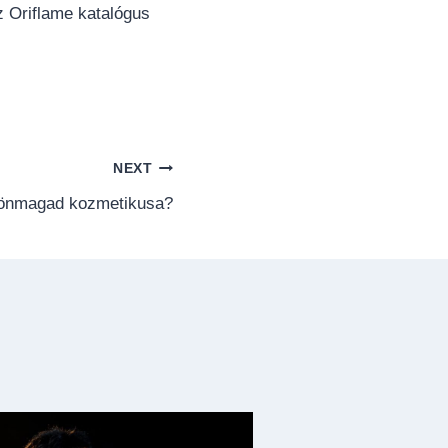
z Oriflame katalógus
NEXT
l önmagad kozmetikusa?